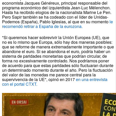
economista Jacques Généreux, principal responsable del
programa económico del izquierdista Jean-Luc Mélenchon.
Hasta ha recibido elogios de la nacionalista Marine Le Pen.
Pero Sapir también se ha codeado con el líder de Unidas-
Podemos (España), Pablo Iglesias, al que en su momento
le
recomendó retirar a España de la eurozona.
"Si queremos hacer sobrevivir la Unión Europea (UE), que
no es lo mismo que Europa, sólo hay dos maneras posibles:
que se reforme de manera extremadamente importante o que
abandone el euro. Si se abandona el euro, podría haber un
sistema de paridades monetarias que podrían circular, de
forma no excesivamente controlado. Nos podríamos poner
de acuerdo para que estas paridades sólo fluctuaran durante
un determinado momento durante el año. Pero la fluctuación
del valor de las monedas me parece central para la
supervivencia de la UE", opinó en 2017
en una entrevista
con el portal CTXT.