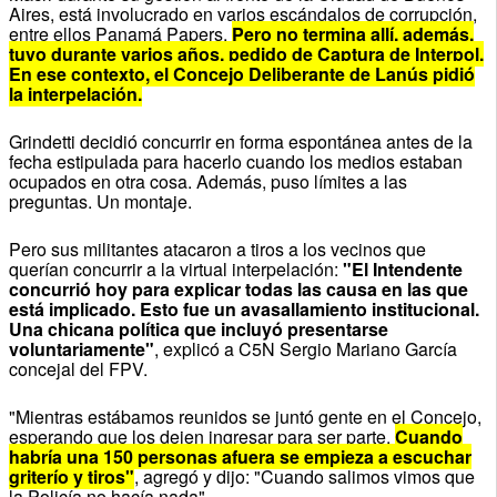
Aires, está involucrado en varios escándalos de corrupción,
entre ellos Panamá Papers.
Pero no termina allí, además,
tuvo durante varios años, pedido de Captura de Interpol.
En ese contexto, el Concejo Deliberante de Lanús pidió
la interpelación.
Grindetti decidió concurrir en forma espontánea antes de la
fecha estipulada para hacerlo cuando los medios estaban
ocupados en otra cosa. Además, puso límites a las
preguntas. Un montaje.
Pero sus militantes atacaron a tiros a los vecinos que
querían concurrir a la virtual interpelación:
"El Intendente
concurrió hoy para explicar todas las causa en las que
está implicado. Esto fue un avasallamiento institucional.
Una chicana política que incluyó presentarse
voluntariamente"
, explicó a C5N Sergio Mariano García
concejal del FPV.
"Mientras estábamos reunidos se juntó gente en el Concejo,
esperando que los dejen ingresar para ser parte.
Cuando
habría una 150 personas afuera se empieza a escuchar
griterío y tiros"
, agregó y dijo: "Cuando salimos vimos que
la Policía no hacía nada".