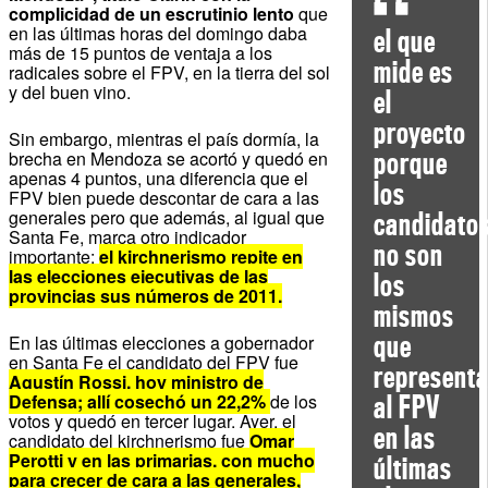
complicidad de un escrutinio lento
que
en las últimas horas del domingo daba
el que
más de 15 puntos de ventaja a los
mide es
radicales sobre el FPV, en la tierra del sol
y del buen vino.
el
proyecto
Sin embargo, mientras el país dormía, la
porque
brecha en Mendoza se acortó y quedó en
apenas 4 puntos, una diferencia que el
los
FPV bien puede descontar de cara a las
generales pero que además, al igual que
candidato
Santa Fe, marca otro indicador
no son
importante:
el kirchnerismo repite en
las elecciones ejecutivas de las
los
provincias sus números de 2011.
mismos
que
En las últimas elecciones a gobernador
en Santa Fe el candidato del FPV fue
represent
Agustín Rossi, hoy ministro de
Defensa; allí cosechó un 22,2%
de los
al FPV
votos y quedó en tercer lugar. Ayer, el
en las
candidato del kirchnerismo fue
Omar
Perotti y en las primarias, con mucho
últimas
para crecer de cara a las generales,