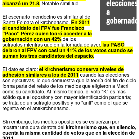
elecciones
alcanzó un 21.8.
Notable similitud.
a
El escenario mendocino es similar al de
gobernado
Santa Fe para el kirchnerismo.
E
n 2011
el candidato del FPV fue Francisco
"Paco" Pérez quien logró acceder a la
gobernación con un 42%
de los
sufragios mientras que en la jornada de ayer,
las PASO
dejaron al FPV con casi un 41% de los votos cuando se
suman los tres candidatos del espacio.
El dato es claro:
el kirchnerismo conserva niveles de
adhesión similares a los de 2011
cuando las elecciones
son ejecutivas, lo que demuestra que la teoría del fin de ciclo
forma parte del relato de los medios que eligieron a Macri
como su candidato. Al mismo tiempo, el voto "K" es más
sólido que el opositor y con mayor identificación partidaria;
se trata de un sufragio positivo y no "anti" como el que se
registra en el antikirchnerismo.
Sin embargo, los medios opositores se esfuerzan por
mostrar una dura derrota del
kirchnerismo que, en silencio,
cuenta la misma cantidad de votos que en la elección de
2011.