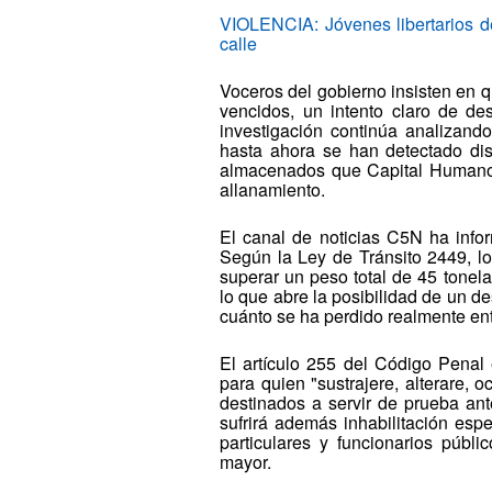
VIOLENCIA: Jóvenes libertarios de
calle
Voceros del gobierno insisten en 
vencidos, un intento claro de de
investigación continúa analizando
hasta ahora se han detectado disc
almacenados que Capital Humano c
allanamiento.
El canal de noticias C5N ha info
Según la Ley de Tránsito 2449, 
superar un peso total de 45 tonel
lo que abre la posibilidad de un d
cuánto se ha perdido realmente ent
El artículo 255 del Código Penal
para quien "sustrajere, alterare, o
destinados a servir de prueba ante
sufrirá además inhabilitación esp
particulares y funcionarios públi
mayor.