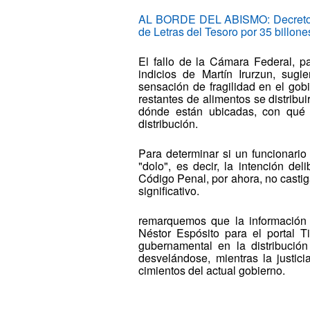
AL BORDE DEL ABISMO: Decreto de
de Letras del Tesoro por 35 billon
El fallo de la Cámara Federal, p
indicios de Martín Irurzun, su
sensación de fragilidad en el gob
restantes de alimentos se distribu
dónde están ubicadas, con qué 
distribución.
Para determinar si un funcionario
"dolo", es decir, la intención d
Código Penal, por ahora, no castig
significativo.
remarquemos que la información d
Néstor Espósito para el portal 
gubernamental en la distribució
desvelándose, mientras la justic
cimientos del actual gobierno.