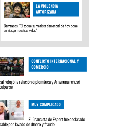
LA VIOLENCIA
AUTORIZADA
Barrancos: "El toque surrealista demencial de hoy pone
en riesgo nuestras vidas"
CONFLICTO INTERNACIONAL Y
COMERCIO
sil rebajó la relación diplomática y Argentina rehusó
culparse
MUY COMPLICADO
El financista de Espert fue declarado
pable por lavado de dinero y fraude