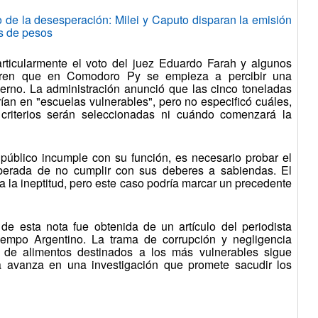
 la desesperación: Milei y Caputo disparan la emisión
es de pesos
articularmente el voto del juez Eduardo Farah y algunos
gieren que en Comodoro Py se empieza a percibir una
ierno. La administración anunció que las cinco toneladas
irían en "escuelas vulnerables", pero no especificó cuáles,
criterios serán seleccionadas ni cuándo comenzará la
 público incumple con su función, es necesario probar el
eliberada de no cumplir con sus deberes a sabiendas. El
a la ineptitud, pero este caso podría marcar un precedente
e esta nota fue obtenida de un artículo del periodista
Tiempo Argentino. La trama de corrupción y negligencia
n de alimentos destinados a los más vulnerables sigue
ia avanza en una investigación que promete sacudir los