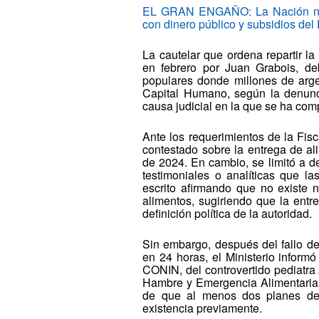
EL GRAN ENGAÑO: La Nación nos d
con dinero público y subsidios del
La cautelar que ordena repartir l
en febrero por Juan Grabois, d
populares donde millones de arge
Capital Humano, según la denunc
causa judicial en la que se ha com
Ante los requerimientos de la Fis
contestado sobre la entrega de a
de 2024. En cambio, se limitó a de
testimoniales o analíticas que l
escrito afirmando que no existe 
alimentos, sugiriendo que la ent
definición política de la autoridad.
Sin embargo, después del fallo de
en 24 horas, el Ministerio informó
CONIN, del controvertido pediatra 
Hambre y Emergencia Alimentaria 
de que al menos dos planes de d
existencia previamente.