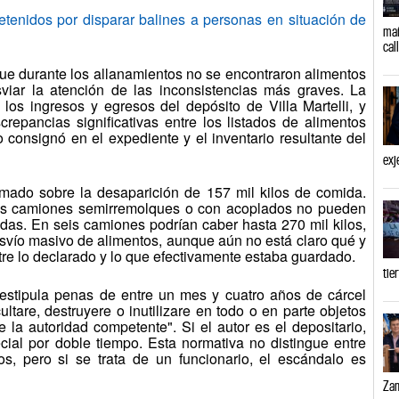
tenidos por disparar balines a personas en situación de
mañ
cal
que durante los allanamientos no se encontraron alimentos
sviar la atención de las inconsistencias más graves. La
 los ingresos y egresos del depósito de Villa Martelli, y
repancias significativas entre los listados de alimentos
onsignó en el expediente y el inventario resultante del
exj
rmado sobre la desaparición de 157 mil kilos de comida.
los camiones semirremolques o con acoplados no pueden
adas. En seis camiones podrían caber hasta 270 mil kilos,
esvío masivo de alimentos, aunque aún no está claro qué y
re lo declarado y lo que efectivamente estaba guardado.
tie
 estipula penas de entre un mes y cuatro años de cárcel
cultare, destruyere o inutilizare en todo o en parte objetos
 la autoridad competente". Si el autor es el depositario,
ecial por doble tiempo. Esta normativa no distingue entre
cos, pero si se trata de un funcionario, el escándalo es
Zam