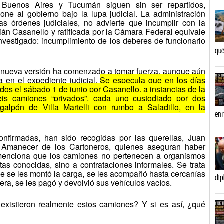
 Buenos Aires y Tucumán siguen sin ser repartidos,
e al gobierno bajo la lupa judicial. La administración
as órdenes judiciales, no advierte que incumplir con la
tián Casanello y ratificada por la Cámara Federal equivale
 investigado: incumplimiento de los deberes de funcionario
qué
a nueva versión ha comenzado a tomar fuerza, aunque aún
 en el expediente judicial.
Se especula que en los días
dos el sábado 1 de junio por Casanello, a instancias de la
eis camiones “privados”, cada uno custodiado por dos
 galpón de Villa Martelli con rumbo a Saladillo, en la
en 
onfirmadas, han sido recogidas por las querellas, Juan
l Amanecer de los Cartoneros, quienes aseguran haber
 menciona que los camiones no pertenecen a organismos
stas conocidas, sino a contrataciones informales. Se trata
ue se les montó la carga, se les acompañó hasta cercanías
dip
pera, se les pagó y devolvió sus vehículos vacíos.
existieron realmente estos camiones? Y si es así, ¿qué