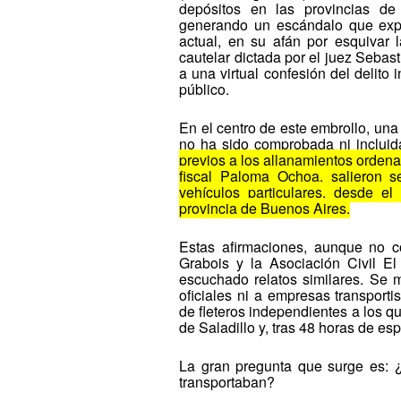
depósitos en las provincias de
generando un escándalo que expon
actual, en su afán por esquivar l
cautelar dictada por el juez Sebas
a una virtual confesión del delito
público.
En el centro de este embrollo, un
no ha sido comprobada ni incluida
previos a los allanamientos ordena
fiscal Paloma Ochoa, salieron s
vehículos particulares, desde el
provincia de Buenos Aires.
Estas afirmaciones, aunque no c
Grabois y la Asociación Civil E
escuchado relatos similares. Se
oficiales ni a empresas transporti
de fleteros independientes a los q
de Saladillo y, tras 48 horas de es
La gran pregunta que surge es: ¿
transportaban?