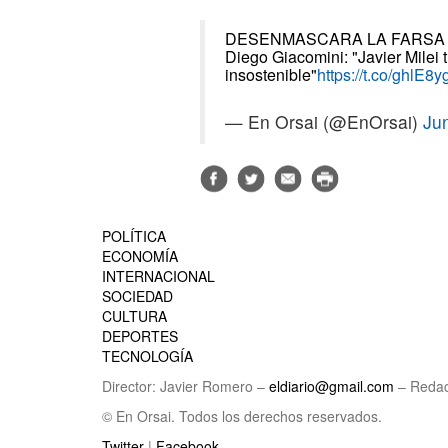
DESENMASCARA LA FARSA
Diego Giacomini: "Javier Milei 
insostenible"
https://t.co/ghlE8
— En Orsai (@EnOrsai)
Ju
POLÍTICA
ECONOMÍA
INTERNACIONAL
SOCIEDAD
CULTURA
DEPORTES
TECNOLOGÍA
Director: Javier Romero –
eldiario@gmail.com
– Redac
© En Orsai. Todos los derechos reservados.
Twitter
|
Facebook