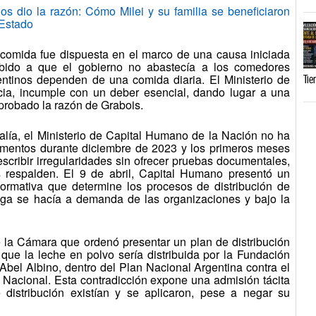
io la razón: Cómo Milei y su familia se beneficiaron
 Estado
a comida fue dispuesta en el marco de una causa iniciada
ebido a que el gobierno no abastecía a los comedores
ntinos dependen de una comida diaria. El Ministerio de
Tie
ia, incumple con un deber esencial, dando lugar a una
probado la razón de Grabois.
calía, el Ministerio de Capital Humano de la Nación no ha
limentos durante diciembre de 2023 y los primeros meses
scribir irregularidades sin ofrecer pruebas documentales,
as respalden. El 9 de abril, Capital Humano presentó un
normativa que determine los procesos de distribución de
rega se hacía a demanda de las organizaciones y bajo la
 la Cámara que ordenó presentar un plan de distribución
 que la leche en polvo sería distribuida por la Fundación
Abel Albino, dentro del Plan Nacional Argentina contra el
Nacional. Esta contradicción expone una admisión tácita
istribución existían y se aplicaron, pese a negar su