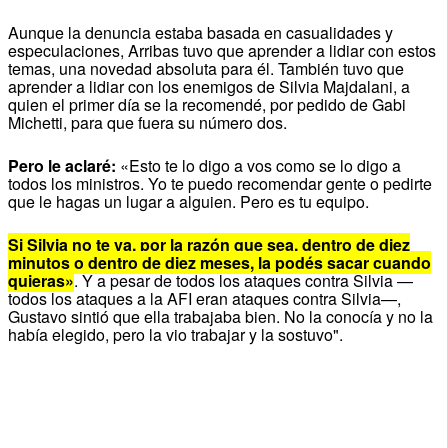
Aunque la denuncia estaba basada en casualidades y
especulaciones, Arribas tuvo que aprender a lidiar con estos
temas, una novedad absoluta para él. También tuvo que
aprender a lidiar con los enemigos de Silvia Majdalani, a
quien el primer día se la recomendé, por pedido de Gabi
Michetti, para que fuera su número dos.
Pero le aclaré:
«Esto te lo digo a vos como se lo digo a
todos los ministros. Yo te puedo recomendar gente o pedirte
que le hagas un lugar a alguien. Pero es tu equipo.
Si Silvia no te va, por la razón que sea, dentro de diez
minutos o dentro de diez meses, la podés sacar cuando
quieras»
. Y a pesar de todos los ataques contra Silvia —
todos los ataques a la AFI eran ataques contra Silvia—,
Gustavo sintió que ella trabajaba bien. No la conocía y no la
había elegido, pero la vio trabajar y la sostuvo".