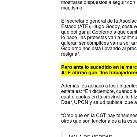
mostrarse dispuestos a seguir con 
macrismo.
El secretario general de la Asocia
Estado (ATE), Hugo Godoy, sostuv
que obligar al Gobierno a que cam
lo hace, las protestas van a continu
quieran ser cómplices van a ser ar
Gobierno nos está llevando al prec
resigna".
Pero ante lo sucedido en la march
ATE afirmó que "los trabajadores
Además les achacó a los dirigentes
estatales: "En diciembre, cuando 
cuatro cuotas en la provincia, lo h
Daer, UPCN y salud pública, que ap
“Creo que en la CGT hay tensiones 
otros que son funcionales a la est
MALA DE VERDAD