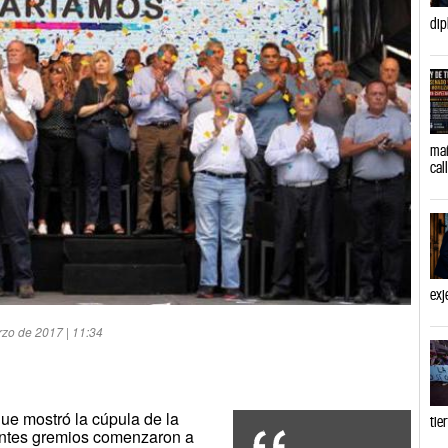
dip
mañ
cal
exj
rzo de 2017 | 11:34
que mostró la cúpula de la
tie
entes gremios comenzaron a