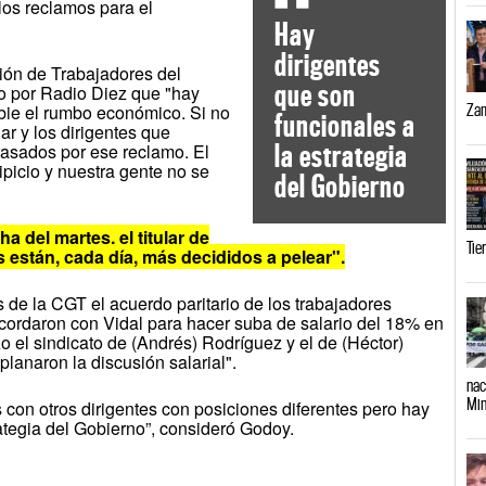
los reclamos para el
Hay
dirigentes
ción de Trabajadores del
que son
o por Radio Diez que "hay
Zam
bie el rumbo económico. Si no
funcionales a
ar y los dirigentes que
la estrategia
rasados por ese reclamo. El
ipicio y nuestra gente no se
del Gobierno
a del martes, el titular de
Tie
 están, cada día, más decididos a pelear".
 de la CGT el acuerdo paritario de los trabajadores
acordaron con Vidal para hacer suba de salario del 18% en
izo el sindicato de (Andrés) Rodríguez y el de (Héctor)
lanaron la discusión salarial".
nac
Min
con otros dirigentes con posiciones diferentes pero hay
rategia del Gobierno”, consideró Godoy.